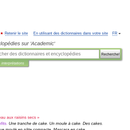
Retenir le site
En utilisant des dictionnaires dans votre site
FR
clopédies sur 'Academic'
Recherche!
interprétations
eau
aux
raisins
secs
»
fits
.
Une
tranche
de
cake
.
Un
moule
à
cake
.
Des
cakes
.
que
moulé
en
pâte
compacte
.
Mascara
en
cake
.