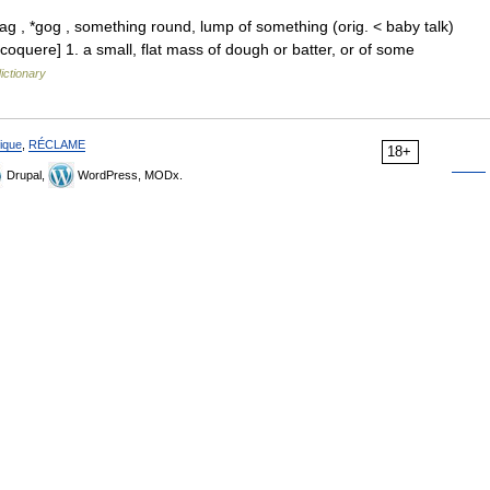
g , *gog , something round, lump of something (orig. < baby talk)
quere] 1. a small, flat mass of dough or batter, or of some
ictionary
ique
,
RÉCLAME
18+
Drupal,
WordPress, MODx.