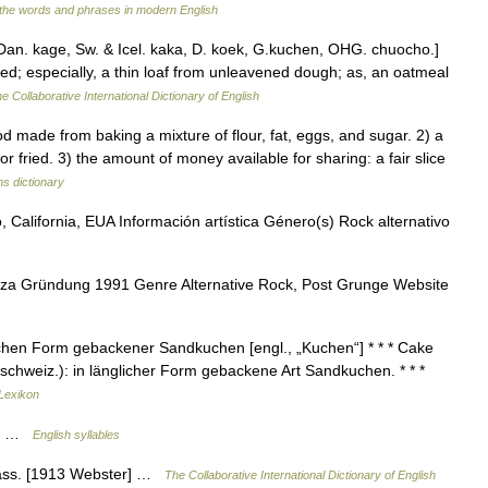
the words and phrases in modern English
 Dan. kage, Sw. & Icel. kaka, D. koek, G.kuchen, OHG. chuocho.]
d; especially, a thin loaf from unleavened dough; as, an oatmeal
e Collaborative International Dictionary of English
made from baking a mixture of flour, fat, eggs, and sugar. 2) a
or fried. 3) the amount of money available for sharing: a fair slice
ms dictionary
alifornia, EUA Información artística Género(s) Rock alternativo
a Gründung 1991 Genre Alternative Rock, Post Grunge Website
lichen Form gebackener Sandkuchen [engl., „Kuchen“] * * * Cake
] (schweiz.): in länglicher Form gebackene Art Sandkuchen. * * *
Lexikon
ke; …
English syllables
 mass. [1913 Webster] …
The Collaborative International Dictionary of English