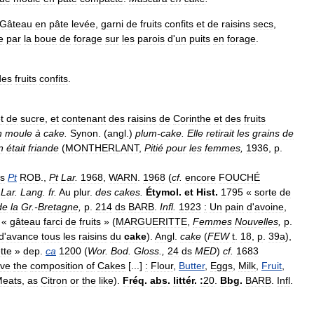
Gâteau
en
pâte
levée
,
garni
de
fruits
confits
et
de
raisins
secs
,
e
par
la
boue
de
forage
sur
les
parois
d
'
un
puits
en
forage
.
des
fruits
confits
.
t
de
sucre
,
et
contenant
des
raisins
de
Corinthe
et
des
fruits
n
moule
à
cake
.
Synon
. (
angl
.)
plum
-
cake
.
Elle
retirait
les
grains
de
n
était
friande
(
MONTHERLANT
,
Pitié
pour
les
femmes
,
1936
,
p
.
s
Pt
ROB
.,
Pt
Lar
.
1968
,
WARN
.
1968
(
cf
.
encore
FOUCHÉ
Lar
.
Lang
.
fr
.
Au
plur
.
des
cakes
.
Étymol
.
et
Hist
.
1795
«
sorte
de
de
la
Gr
.-
Bretagne
,
p
.
214
ds
BARB
.
Infl
.
1923
:
Un
pain
d
'
avoine
,
«
gâteau
farci
de
fruits
» (
MARGUERITTE
,
Femmes
Nouvelles
,
p
.
d
'
avance
tous
les
raisins
du
cake
).
Angl
.
cake
(
FEW
t
.
18
,
p
.
39a
),
tte
»
dep
.
ca
1200
(
Wor
.
Bod
.
Gloss
.,
24
ds
MED
)
cf
.
1683
ve
the
composition
of
Cakes
[...]
:
Flour
,
Butter
,
Eggs
,
Milk
,
Fruit
,
eats
,
as
Citron
or
the
like
).
Fréq
.
abs
.
littér
.
:
20
.
Bbg
.
BARB
.
Infl
.