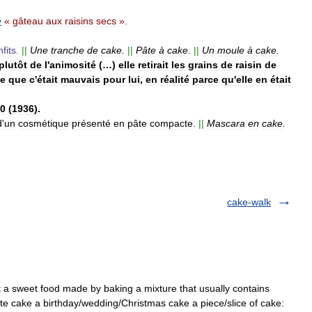
e
«
gâteau
aux
raisins
secs
».
fits
.
||
Une
tranche
de
cake
.
||
Pâte
à
cake
.
||
Un
moule
à
cake
.
plutôt
de
l
'
animosité
(…)
elle
retirait
les
grains
de
raisin
de
te
que
c
'
était
mauvais
pour
lui
,
en
réalité
parce
qu
'
elle
en
était
0
(
1936
).
d
'
un
cosmétique
présenté
en
pâte
compacte
.
||
Mascara
en
cake
.
cake-walk
t a sweet food made by baking a mixture that usually contains
late cake a birthday/wedding/Christmas cake a piece/slice of cake: