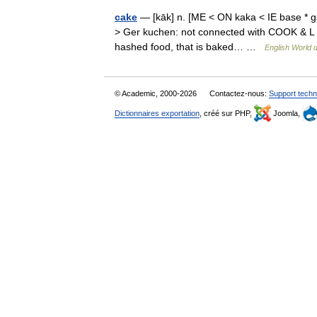
cake
— [kāk] n. [ME < ON kaka < IE base * ga
> Ger kuchen: not connected with COOK & L co
hashed food, that is baked… …
English World d
© Academic, 2000-2026
Contactez-nous:
Support techn
Dictionnaires exportation
, créé sur PHP,
Joomla,