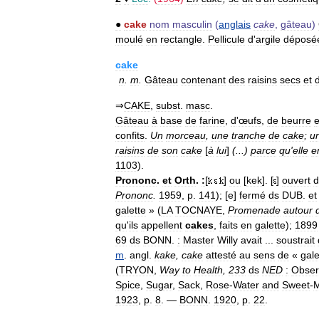
●
cake
nom
masculin
(
anglais
cake
,
gâteau
)
moulé
en
rectangle
.
Pellicule
d
'
argile
déposé
cake
n
.
m
.
Gâteau
contenant
des
raisins
secs
et
⇒
CAKE
,
subst
.
masc
.
Gâteau
à
base
de
farine
,
d
'
œufs
,
de
beurre
e
confits
.
Un
morceau
,
une
tranche
de
cake
;
u
raisins
de
son
cake
[
à
lui
]
(...)
parce
qu
'
elle
e
1103
).
Prononc
.
et
Orth
.
:
[
]
ou
[
kek
]. [
]
ouvert
d
Prononc
.
1959
,
p
.
141
); [
e
]
fermé
ds
DUB
.
et
galette
» (
LA
TOCNAYE
,
Promenade
autour
qu
'
ils
appellent
cakes
,
faits
en
galette
);
1899
69
ds
BONN
.
:
Master
Willy
avait
...
soustrait
m
.
angl
.
kake
,
cake
attesté
au
sens
de
«
gale
(
TRYON
,
Way
to
Health
,
233
ds
NED
:
Obser
Spice
,
Sugar
,
Sack
,
Rose
-
Water
and
Sweet
-
M
1923
,
p
.
8
. —
BONN
.
1920
,
p
.
22
.