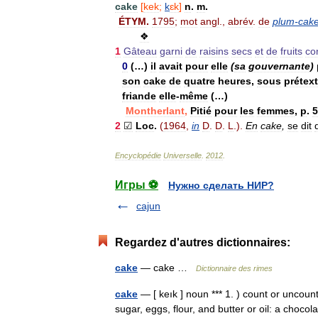
cake
[
kek
;
k
ɛk
]
n
.
m
.
ÉTYM
.
1795
;
mot
angl
.,
abrév
.
de
plum
-
cak
❖
1
Gâteau
garni
de
raisins
secs
et
de
fruits
con
0
(…)
il
avait
pour
elle
(
sa
gouvernante
)
son
cake
de
quatre
heures
,
sous
prétex
friande
elle
-
même
(…)
Montherlant
,
Pitié
pour
les
femmes
,
p
.
5
2
☑
Loc
.
(
1964
,
in
D
.
D
.
L
.).
En
cake
,
se
dit
Encyclopédie
Universelle
.
2012
.
Игры ⚽
Нужно сделать НИР?
cajun
Regardez d'autres dictionnaires:
cake
— cake …
Dictionnaire des rimes
cake
— [ keık ] noun *** 1. ) count or uncoun
sugar, eggs, flour, and butter or oil: a choco