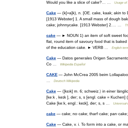
Would you like a slice of cake?… …
Usage of 
Cake
— (k[=a]k), n. [OE. cake, kaak; akin to
[1913 Webster] 1. A small mass of dough bake
cake; johnnycake. [1913 Webster] 2.… …
Th
cake
— ► NOUN 1) an item of soft sweet food 
flat, round item of savoury food that is baked 
of the education cake. ► VERB …
English ter
Cake
— Datos generales Origen Sacramento, C
Co …
Wikipedia Español
CAKE
— John McCrea 2005 beim Lollapalooz
…
Deutsch Wikipedia
Cake
— 〈[kɛık] m. 6; schweiz.〉 in einer läng
[ke:k , keɪk ], der; s, s [engl. cake = Kuchen
Cake [ke:k, engl.: keɪk], der; s, s …
Universal-
cake
— cake; no·cake; tharf·cake; pan·ca
Cake
— Cake, v. i. To form into a cake, or