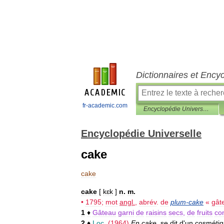
Dictionnaires et Ency
fr-academic.com
Encyclopédie Universelle
Encyclopédie Universelle
cake
cake
cake
[
kɛk
]
n
.
m
.
•
1795
;
mot
angl
.
,
abrév
.
de
plum
-
cake
«
gât
1
♦
Gâteau
garni
de
raisins
secs
,
de
fruits
con
2
♦
Loc
.
(
1964
)
En
cake
,
se
dit
d
'
un
cosméti